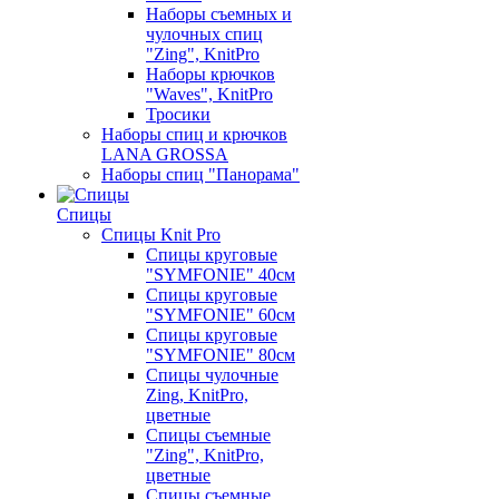
Наборы съемных и
чулочных спиц
"Zing", KnitPro
Наборы крючков
"Waves", KnitPro
Тросики
Наборы спиц и крючков
LANA GROSSA
Наборы спиц "Панорама"
Спицы
Спицы Knit Pro
Спицы круговые
"SYMFONIE" 40см
Спицы круговые
"SYMFONIE" 60см
Спицы круговые
"SYMFONIE" 80см
Спицы чулочные
Zing, KnitPro,
цветные
Спицы съемные
"Zing", KnitPro,
цветные
Спицы съемные