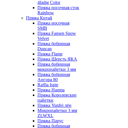
4fadig Color
Пряжа носочная сток
Rainbow
Пряжа Китай
Пряжа носочная
SMB
Пряжа Fansen Snow
Velvet
Пряжа бобинная
Duncan
Пряжа Flame
Пряжа Шерсть ЯКА
Пряжа бобинная
микропайетки 3 мм
Пряжа бобинная
Ангора 80
Raffia Ispie
Пряжа Hanma
Пряжа Королевские
пайетки
Пряжа Yunfei лён
Микропайетки 3 мм
ZLWXL
Пряжа Парус
Пряжа бобинная