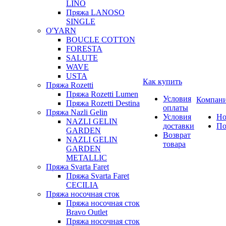
LINO
Пряжа LANOSO
SINGLE
O'YARN
BOUCLE COTTON
FORESTA
SALUTE
WAVE
USTA
Как купить
Пряжа Rozetti
Пряжа Rozetti Lumen
Условия
Компан
Пряжа Rozetti Destina
оплаты
Пряжа Nazli Gelin
Условия
Но
NAZLI GELIN
доставки
По
GARDEN
Возврат
NAZLI GELIN
товара
GARDEN
METALLIC
Пряжа Svarta Faret
Пряжа Svarta Faret
CECILIA
Пряжа носочная сток
Пряжа носочная сток
Bravo Outlet
Пряжа носочная сток