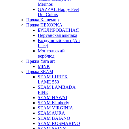
Merinos
GAZZAL Happy Feet
Uni Colors
Пряжа Кашемир
Пряжа ПЕХОРКА
БУКЛИРОВАННАЯ
Перуанская альпака
Воздушный кант (Air
Lace)
Монгольский
верблюд
Пряжа Yarn art
MINK
Пряжа SEAM
SEAM LUREX
LAME 550
SEAM LAMBADA
FINE
SEAM HAWAI
SEAM Kimberly
SEAM VIRGINIA
SEAM AURA
SEAM BAIANO
SEAM ROSMARINO
SEAM SHINY