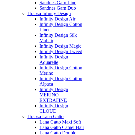
Sandnes Garn Line
Sandnes Garn Duo
Пряжа Infinity Design
Infinity Design Air
Infinity Design Cotton
Linen
Infinity Design Silk
Mohair
Infinity Design Magic
Infinity Design Tweed
Infinity Design
Aquarelle
Infinity Design Cotton
Merino
Infinity Design Cotton
Alpaca
Infinity Design
MERINO
EXTRAFINE
Infinity Design
CLOUD
Пряжа Lana Gatto
Lana Gatto Maxi Soft
Lana Gatto Camel Hair
Lana Gatto Double