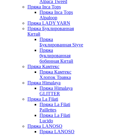
Alpaca Tweed
Пряжа Inca Tops
Пряжа Inca Tops
Alpaloop
Пряжа LADY YARN
Пряжа Буклированная
Китай
Пряжа
Буклированная Siyve
Пряжа
буклированная
бобинная Китай
Пряжа Камтекс
Пряжа Камтекс
Хлопок Травка
Пряжа Himalaya
Пряжа Himalaya
GLITTER
Пряжа La Filati
Пряжа La Filati
Paillettes
Пряжа La Filati
Lucido
Пряжа LANOSO
Пряжа LANOSO