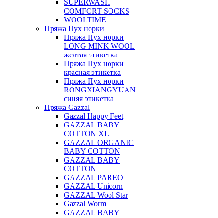
SUPERWASH
COMFORT SOCKS
WOOLTIME
Пряжа Пух норки
Пряжа Пух норки
LONG MINK WOOL
желтая этикетка
Пряжа Пух норки
красная этикетка
Пряжа Пух норки
RONGXIANGYUAN
синяя этикетка
Пряжа Gazzal
Gazzal Happy Feet
GAZZAL BABY
COTTON XL
GAZZAL ORGANIC
BABY COTTON
GAZZAL BABY
COTTON
GAZZAL PAREO
GAZZAL Unicorn
GAZZAL Wool Star
Gazzal Worm
GAZZAL BABY