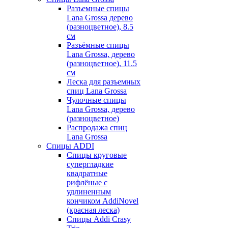
Разъемные спицы
Lana Grossa дерево
(разноцветное), 8.5
см
Разъёмные спицы
Lana Grossa, дерево
(разноцветное), 11.5
см
Леска для разъемных
спиц Lana Grossa
Чулочные спицы
Lana Grossa, дерево
(разноцветное)
Распродажа спиц
Lana Grossa
Спицы ADDI
Спицы круговые
супергладкие
квадратные
рифлёные с
удлиненным
кончиком AddiNovel
(красная леска)
Спицы Addi Crasy