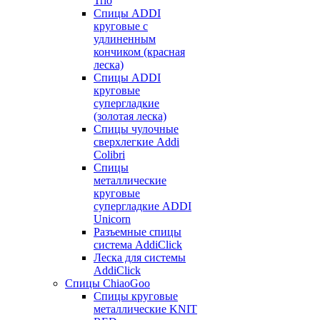
Trio
Спицы ADDI
круговые с
удлиненным
кончиком (красная
леска)
Спицы ADDI
круговые
супергладкие
(золотая леска)
Спицы чулочные
сверхлегкие Addi
Colibri
Спицы
металлические
круговые
супергладкие ADDI
Unicorn
Разъемные спицы
система AddiClick
Леска для системы
AddiClick
Спицы ChiaoGoo
Спицы круговые
металлические KNIT