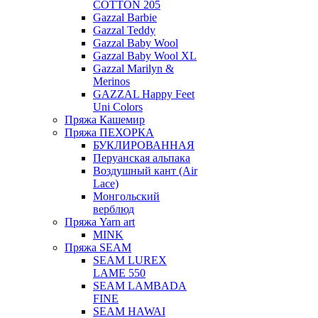
COTTON 205
Gazzal Barbie
Gazzal Teddy
Gazzal Baby Wool
Gazzal Baby Wool XL
Gazzal Marilyn &
Merinos
GAZZAL Happy Feet
Uni Colors
Пряжа Кашемир
Пряжа ПЕХОРКА
БУКЛИРОВАННАЯ
Перуанская альпака
Воздушный кант (Air
Lace)
Монгольский
верблюд
Пряжа Yarn art
MINK
Пряжа SEAM
SEAM LUREX
LAME 550
SEAM LAMBADA
FINE
SEAM HAWAI