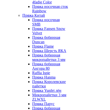
4fadig Color
Пряжа носочная сток
Rainbow
Пряжа Китай
Пряжа носочная
SMB
Пряжа Fansen Snow
Velvet
Пряжа бобинная
Duncan
Пряжа Flame
Пряжа Шерсть ЯКА
Пряжа бобинная
микропайетки 3 мм
Пряжа бобинная
Ангора 80
Raffia Ispie
Пряжа Hanma
Пряжа Королевские
пайетки
Пряжа Yunfei лён
Микропайетки 3 мм
ZLWXL
Пряжа Парус
Пряжа бобинная