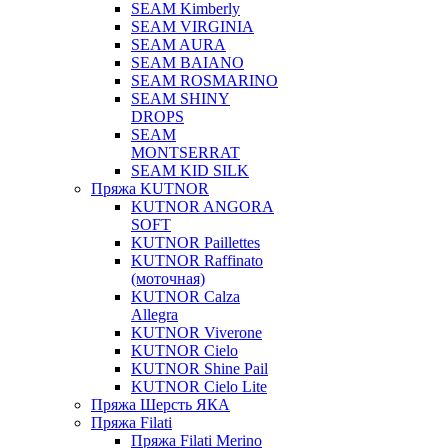
SEAM Kimberly
SEAM VIRGINIA
SEAM AURA
SEAM BAIANO
SEAM ROSMARINO
SEAM SHINY
DROPS
SEAM
MONTSERRAT
SEAM KID SILK
Пряжа KUTNOR
KUTNOR ANGORA
SOFT
KUTNOR Paillettes
KUTNOR Raffinato
(моточная)
KUTNOR Calza
Allegra
KUTNOR Viverone
KUTNOR Cielo
KUTNOR Shine Pail
KUTNOR Cielo Lite
Пряжа Шерсть ЯКА
Пряжа Filati
Пряжа Filati Merino