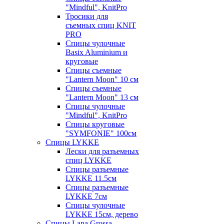
"Mindful", KnitPro
Тросики для
съемных спиц KNIT
PRO
Спицы чулочные
Basix Aluminium и
круговые
Спицы съемные
"Lantern Moon" 10 см
Спицы съемные
"Lantern Moon" 13 см
Спицы чулочные
"Mindful", KnitPro
Спицы круговые
"SYMFONIE" 100см
Спицы LYKKE
Лески для разъемных
спиц LYKKE
Спицы разъемные
LYKKE 11.5см
Спицы разъемные
LYKKE 7см
Спицы чулочные
LYKKE 15см, дерево
Спицы Lana Grossa