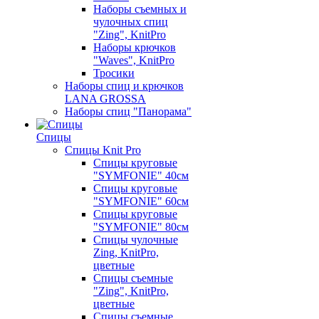
Наборы съемных и
чулочных спиц
"Zing", KnitPro
Наборы крючков
"Waves", KnitPro
Тросики
Наборы спиц и крючков
LANA GROSSA
Наборы спиц "Панорама"
Спицы
Спицы Knit Pro
Спицы круговые
"SYMFONIE" 40см
Спицы круговые
"SYMFONIE" 60см
Спицы круговые
"SYMFONIE" 80см
Спицы чулочные
Zing, KnitPro,
цветные
Спицы съемные
"Zing", KnitPro,
цветные
Спицы съемные