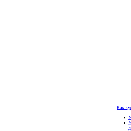
Как ку
У
У
д