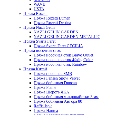
WAVE
USTA
Пряжа Rozetti
Пряжа Rozetti Lumen
Пряжа Rozetti Destina
Пряжа Nazli Gelin
NAZLI GELIN GARDEN
NAZLI GELIN GARDEN METALLIC
Пряжа Svarta Faret
Пряжа Svarta Faret CECILIA
Пряжа носочная сток
Пряжа носочная сток Bravo Outlet
Пряжа носочная сток 4fadig Color
Пряжа носочная сток Rainbow
Пряжа Китай
Пряжа носочная SMB
Пряжа Fansen Snow Velvet
Пряжа бобинная Duncan
Пряжа Flame
Пряжа Шерсть ЯКА
Пряжа бобинная микропайетки 3 мм
Пряжа бобинная Ангора 80
Raffia Ispie
Пряжа Hanma