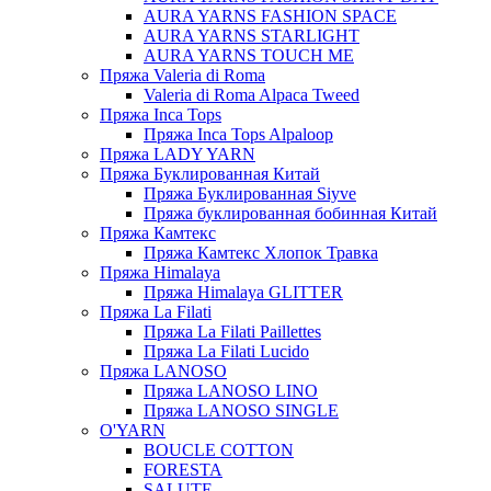
AURA YARNS FASHION SPACE
AURA YARNS STARLIGHT
AURA YARNS TOUCH ME
Пряжа Valeria di Roma
Valeria di Roma Alpaca Tweed
Пряжа Inca Tops
Пряжа Inca Tops Alpaloop
Пряжа LADY YARN
Пряжа Буклированная Китай
Пряжа Буклированная Siyve
Пряжа буклированная бобинная Китай
Пряжа Камтекс
Пряжа Камтекс Хлопок Травка
Пряжа Himalaya
Пряжа Himalaya GLITTER
Пряжа La Filati
Пряжа La Filati Paillettes
Пряжа La Filati Lucido
Пряжа LANOSO
Пряжа LANOSO LINO
Пряжа LANOSO SINGLE
O'YARN
BOUCLE COTTON
FORESTA
SALUTE