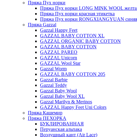
Пряжа Пух норки
Пряжа Пух норки LONG MINK WOOL желтая
Пряжа Пух норки красная этикетка
Пряжа Пух норки RONGXIANGYUAN синяя 
Пряжа Gazzal
Gazzal Happy Feet
GAZZAL BABY COTTON XL
GAZZAL ORGANIC BABY COTTON
GAZZAL BABY COTTON
GAZZAL PAREO
GAZZAL Unicorn
GAZZAL Wool Star
Gazzal Worm
GAZZAL BABY COTTON 205
Gazzal Barbie
Gazzal Teddy
Gazzal Baby Wool
Gazzal Baby Wool XL
Gazzal Marilyn & Merinos
GAZZAL Happy Feet Uni Colors
Пряжа Кашемир
Пряжа ПЕХОРКА
БУКЛИРОВАННАЯ
Перуанская альпака
Воздушный кант (Air Lace)