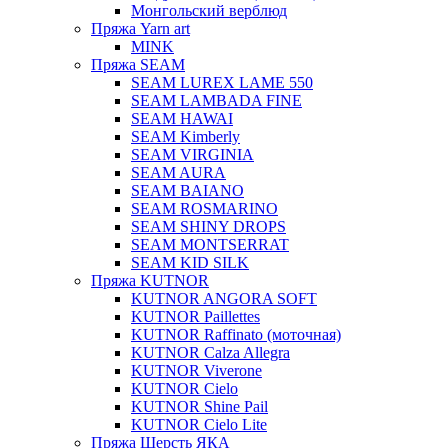
Монгольский верблюд
Пряжа Yarn art
MINK
Пряжа SEAM
SEAM LUREX LAME 550
SEAM LAMBADA FINE
SEAM HAWAI
SEAM Kimberly
SEAM VIRGINIA
SEAM AURA
SEAM BAIANO
SEAM ROSMARINO
SEAM SHINY DROPS
SEAM MONTSERRAT
SEAM KID SILK
Пряжа KUTNOR
KUTNOR ANGORA SOFT
KUTNOR Paillettes
KUTNOR Raffinato (моточная)
KUTNOR Calza Allegra
KUTNOR Viverone
KUTNOR Cielo
KUTNOR Shine Pail
KUTNOR Cielo Lite
Пряжа Шерсть ЯКА