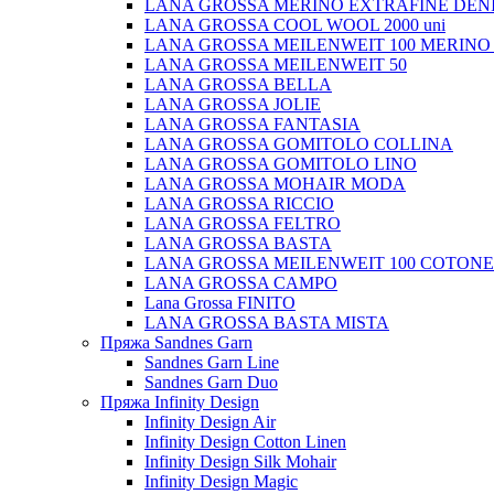
LANA GROSSA MERINO EXTRAFINE DEN
LANA GROSSA COOL WOOL 2000 uni
LANA GROSSA MEILENWEIT 100 MERINO
LANA GROSSA MEILENWEIT 50
LANA GROSSA BELLA
LANA GROSSA JOLIE
LANA GROSSA FANTASIA
LANA GROSSA GOMITOLO COLLINA
LANA GROSSA GOMITOLO LINO
LANA GROSSA MOHAIR MODA
LANA GROSSA RICCIO
LANA GROSSA FELTRO
LANA GROSSA BASTA
LANA GROSSA MEILENWEIT 100 COTON
LANA GROSSA CAMPO
Lana Grossa FINITO
LANA GROSSA BASTA MISTA
Пряжа Sandnes Garn
Sandnes Garn Line
Sandnes Garn Duo
Пряжа Infinity Design
Infinity Design Air
Infinity Design Cotton Linen
Infinity Design Silk Mohair
Infinity Design Magic