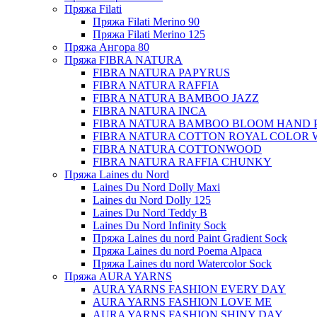
Пряжа Filati
Пряжа Filati Merino 90
Пряжа Filati Merino 125
Пряжа Ангора 80
Пряжа FIBRA NATURA
FIBRA NATURA PAPYRUS
FIBRA NATURA RAFFIA
FIBRA NATURA BAMBOO JAZZ
FIBRA NATURA INCA
FIBRA NATURA BAMBOO BLOOM HAND 
FIBRA NATURA COTTON ROYAL COLOR 
FIBRA NATURA COTTONWOOD
FIBRA NATURA RAFFIA CHUNKY
Пряжа Laines du Nord
Laines Du Nord Dolly Maxi
Laines du Nord Dolly 125
Laines Du Nord Teddy B
Laines Du Nord Infinity Sock
Пряжа Laines du nord Paint Gradient Sock
Пряжа Laines du nord Poema Alpaca
Пряжа Laines du nord Watercolor Sock
Пряжа AURA YARNS
AURA YARNS FASHION EVERY DAY
AURA YARNS FASHION LOVE ME
AURA YARNS FASHION SHINY DAY